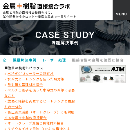
金属と樹脂の直接接合技術を核に、
試作開発から小ロット～量産生産まで一貫サポート
CASE STUDY
課題解決事例
課題解決事例
レーザー処理
難接合性の金属を強固に接合
■注目の技術トピックス
»
水冷式CPUクーラーの現在地
»
水冷式ヒートシンクを使った熱対策
»
熱対策と異種材料接合
»
ペルチェ素子を使った水冷式の冷却に必要
なこと
»
放熱と絶縁を両立するヒートシンクと樹脂
との一体化
»
高圧蒸気滅菌（オートクレーブ）にも対応
する金属＋樹脂の直接接合
»
オートクレーブ滅菌と異種材料接合
»
リチウムイオン電池（LIB）の構造とは