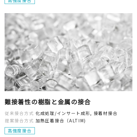
高強度接合
管理容易化
閉じる
生体適合
作業現場改善
熱設計最適化
閉じる
難接着性の樹脂と金属の接合
従来接合方式
化成処理/インサート成形, 接着材接合
提案接合方式
加熱圧着接合（ALTIM)
高強度接合