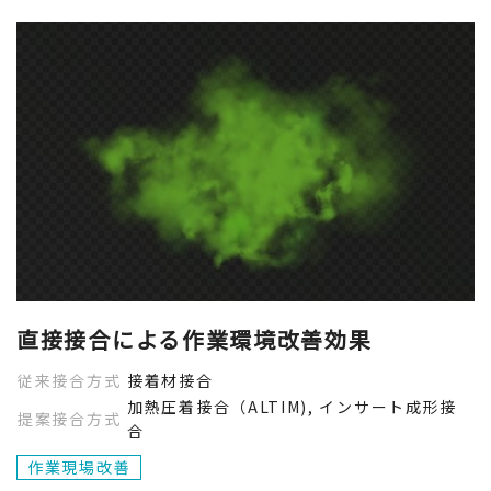
直接接合による作業環境改善効果
従来接合方式
接着材接合
加熱圧着接合（ALTIM), インサート成形接
提案接合方式
合
作業現場改善