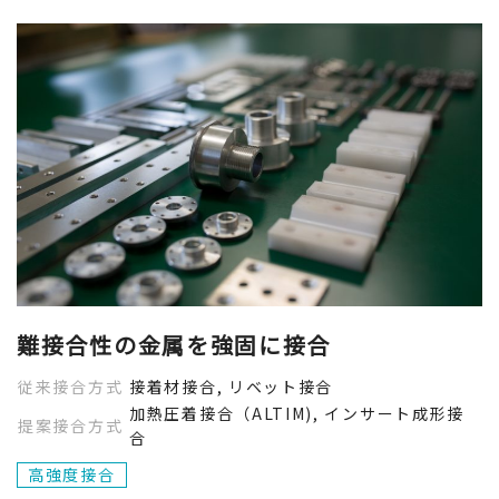
難接合性の金属を強固に接合
従来接合方式
接着材接合, リベット接合
加熱圧着接合（ALTIM), インサート成形接
提案接合方式
合
高強度接合