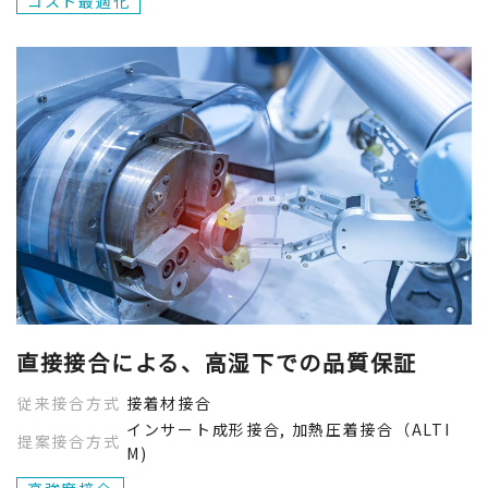
コスト最適化
高付加価値化
高強度接合
軽量化
提案接合方式から探す
封止性向上
レーザー処理/インサート成形
コスト最適化
従来接合方式から探す
化成処理/インサート成形
加熱圧着接合（ALTIM)
環境対応
接着材接合
直接接合による、高湿下での品質保証
インサート成形接合
生産性向上
従来接合方式
接着材接合
リベット接合
インサート成形接合, 加熱圧着接合（ALTI
提案接合方式
M)
省エネ
閉じる
パッキン