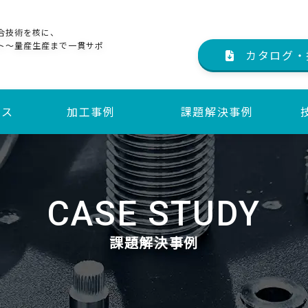
合技術を核に、
ト～量産生産まで一貫サポ
カタログ・
ビス
加工事例
課題解決事例
サービス
サービス
CASE STUDY
課題解決事例