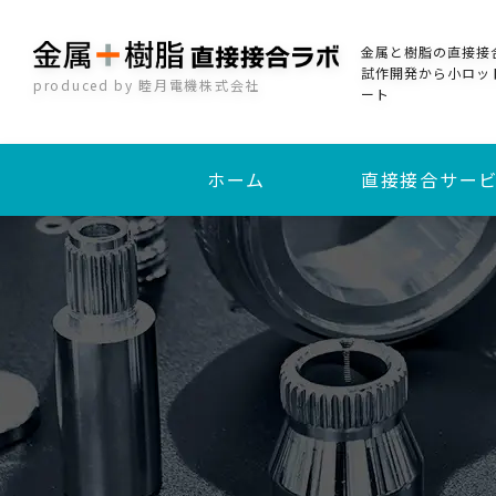
金属と樹脂の直接接
試作開発から小ロッ
produced by 睦月電機株式会社
ート
ホーム
直接接合サー
加熱圧着直接接合
インサート成形接合