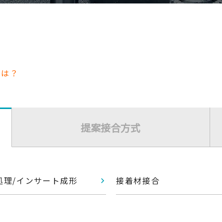
とは？
提案接合方式
処理/インサート成形
接着材接合