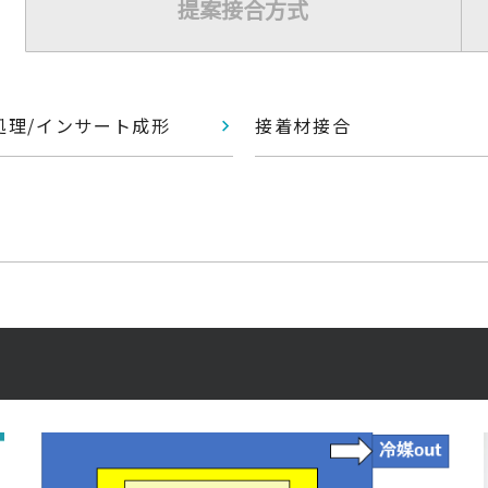
提案接合方式
処理/インサート成形
接着材接合