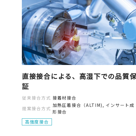
直接接合による、高湿下での品質
証
従来接合方式
接着材接合
加熱圧着接合（ALTIM), インサート成
提案接合方式
形接合
高強度接合