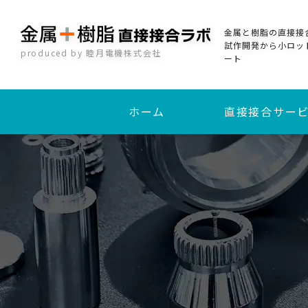
金属と樹脂の直接接
試作開発から小ロッ
produced by 睦月電機株式会社
ート
ホーム
直接接合サー
加熱圧着直接接合
インサート成形接合