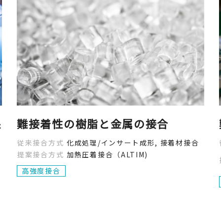
保
難接着性の樹脂と金属の接合
従来接合方式
化成処理/インサート成形, 接着材接合
提案接合方式
加熱圧着接合（ALTIM)
高強度接合