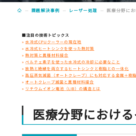
課題解決事例
レーザー処理
医療分野にお
■注目の技術トピックス
»
水冷式CPUクーラーの現在地
»
水冷式ヒートシンクを使った熱対策
»
熱対策と異種材料接合
»
ペルチェ素子を使った水冷式の冷却に必要なこと
»
放熱と絶縁を両立するヒートシンクと樹脂との一体化
»
高圧蒸気滅菌（オートクレーブ）にも対応する金属＋樹
»
オートクレーブ滅菌と異種材料接合
»
リチウムイオン電池（LIB）の構造とは
医療分野におけるイ