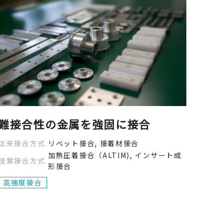
難接合性の金属を強固に接合
従来接合方式
リベット接合, 接着材接合
加熱圧着接合（ALTIM), インサート成
提案接合方式
形接合
高強度接合