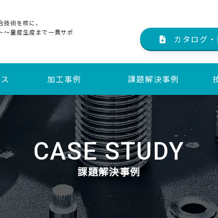
合技術を核に、
ト～量産生産まで一貫サポ
カタログ・
ビス
加工事例
課題解決事例
サービス
サービス
CASE STUDY
課題解決事例