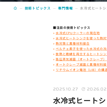
技術トピックス
専門情報
水冷式ヒートシ
■注目の技術トピックス
»
水冷式CPUクーラーの現在地
»
水冷式ヒートシンクを使った熱対
»
熱対策と異種材料接合
»
ペルチェ素子を使った水冷式の冷
»
放熱と絶縁を両立するヒートシン
»
高圧蒸気滅菌（オートクレーブ）
»
オートクレーブ滅菌と異種材料接
»
リチウムイオン電池（LIB）の構
2025.10.27
2026.02
水冷式ヒートシ