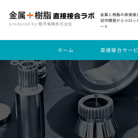
金属と樹脂の直接接
試作開発から小ロッ
produced by 睦月電機株式会社
ート
ホーム
直接接合サー
加熱圧着直接接合
インサート成形接合