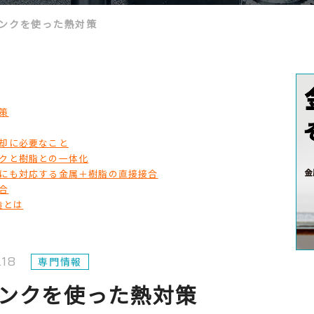
ンクを使った熱対策
策
却に必要なこと
クと樹脂との一体化
にも対応する金属＋樹脂の直接接合
合
造とは
.18
専門情報
ンクを使った熱対策