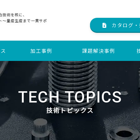
合技術を核に、
ト～量産生産まで一貫サポ
カタログ・
ビス
加工事例
課題解決事例
サービス
サービス
TECH TOPICS
技術トピックス