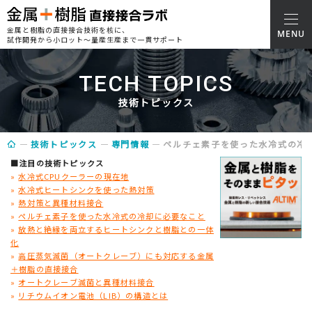
金属と樹脂の直接接合技術を核に、
試作開発から小ロット～量産生産まで一貫サポート
TECH TOPICS
技術トピックス
技術トピックス
専門情報
ペルチェ素子を使った水冷式の冷
■注目の技術トピックス
»
水冷式CPUクーラーの現在地
»
水冷式ヒートシンクを使った熱対策
»
熱対策と異種材料接合
»
ペルチェ素子を使った水冷式の冷却に必要なこと
»
放熱と絶縁を両立するヒートシンクと樹脂との一体
化
»
高圧蒸気滅菌（オートクレーブ）にも対応する金属
＋樹脂の直接接合
»
オートクレーブ滅菌と異種材料接合
»
リチウムイオン電池（LIB）の構造とは