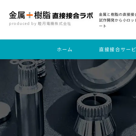
金属と樹脂の直接接
試作開発から小ロッ
produced by 睦月電機株式会社
ート
ホーム
直接接合サー
加熱圧着直接接合
インサート成形接合