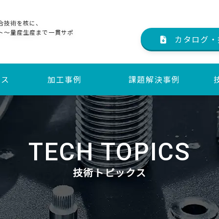
合技術を核に、
ト～量産生産まで一貫サポ
カタログ・
ビス
加工事例
課題解決事例
サービス
サービス
TECH TOPICS
技術トピックス