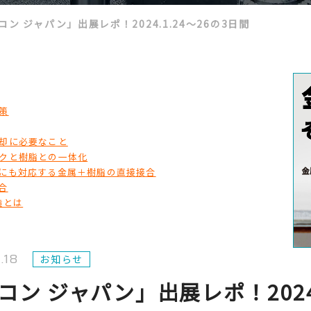
ン ジャパン」出展レポ！2024.1.24～26の3日間
策
却に必要なこと
クと樹脂との一体化
にも対応する金属＋樹脂の直接接合
合
造とは
.18
お知らせ
ン ジャパン」出展レポ！2024.1