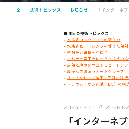
技術トピックス
お知らせ
「インターネプコ
■注目の技術トピックス
»
水冷式CPUクーラーの現在地
»
水冷式ヒートシンクを使った熱対
»
熱対策と異種材料接合
»
ペルチェ素子を使った水冷式の冷
»
放熱と絶縁を両立するヒートシン
»
高圧蒸気滅菌（オートクレーブ）
»
オートクレーブ滅菌と異種材料接
»
リチウムイオン電池（LIB）の構
2024.02.01
2026.02
「インターネプコ