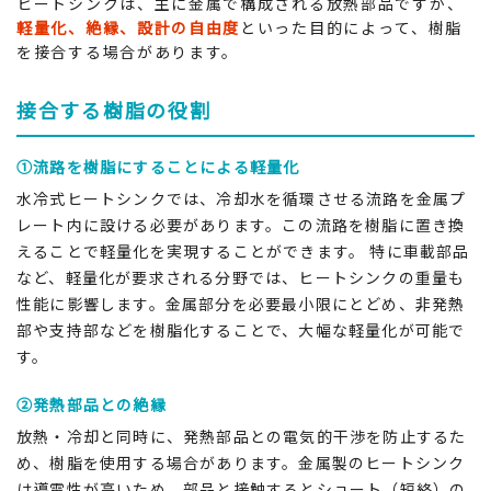
ヒートシンクは、主に金属で構成される放熱部品ですが、
軽量化、絶縁、設計の自由度
といった目的によって、樹脂
を接合する場合があります。
接合する樹脂の役割
①流路を樹脂にすることによる軽量化
水冷式ヒートシンクでは、冷却水を循環させる流路を金属プ
レート内に設ける必要があります。この流路を樹脂に置き換
えることで軽量化を実現することができます。 特に車載部品
など、軽量化が要求される分野では、ヒートシンクの重量も
性能に影響します。金属部分を必要最小限にとどめ、非発熱
部や支持部などを樹脂化することで、大幅な軽量化が可能で
す。
②発熱部品との絶縁
放熱・冷却と同時に、発熱部品との電気的干渉を防止するた
め、樹脂を使用する場合があります。金属製のヒートシンク
は導電性が高いため、部品と接触するとショート（短絡）の