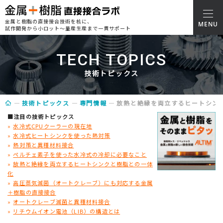
金属と樹脂の直接接合技術を核に、
試作開発から小ロット～量産生産まで一貫サポート
TECH TOPICS
技術トピックス
技術トピックス
専門情報
放熱と絶縁を両立するヒートシン
■注目の技術トピックス
»
水冷式CPUクーラーの現在地
»
水冷式ヒートシンクを使った熱対策
»
熱対策と異種材料接合
»
ペルチェ素子を使った水冷式の冷却に必要なこと
»
放熱と絶縁を両立するヒートシンクと樹脂との一体
化
»
高圧蒸気滅菌（オートクレーブ）にも対応する金属
＋樹脂の直接接合
»
オートクレーブ滅菌と異種材料接合
»
リチウムイオン電池（LIB）の構造とは