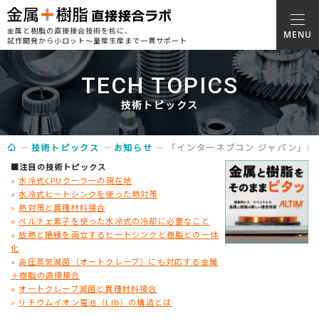
金属と樹脂の直接接合技術を核に、
試作開発から小ロット～量産生産まで一貫サポート
TECH TOPICS
技術トピックス
技術トピックス
お知らせ
「インターネプコン ジャパン」に金
■注目の技術トピックス
»
水冷式CPUクーラーの現在地
»
水冷式ヒートシンクを使った熱対策
»
熱対策と異種材料接合
»
ペルチェ素子を使った水冷式の冷却に必要なこと
»
放熱と絶縁を両立するヒートシンクと樹脂との一体
化
»
高圧蒸気滅菌（オートクレーブ）にも対応する金属
＋樹脂の直接接合
»
オートクレーブ滅菌と異種材料接合
»
リチウムイオン電池（LIB）の構造とは