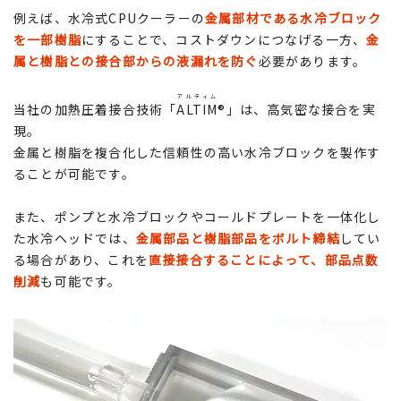
例えば、水冷式CPUクーラーの
金属部材である水冷ブロック
を一部樹脂
にすることで、コストダウンにつなげる一方、
金
属と樹脂との接合部からの液漏れを防ぐ
必要があります。
アルティム
当社の加熱圧着接合技術「
ALTIM
®」は、高気密な接合を実
現。
金属と樹脂を複合化した信頼性の高い水冷ブロックを製作す
ることが可能です。
また、ポンプと水冷ブロックやコールドプレートを一体化し
た水冷ヘッドでは、
金属部品と樹脂部品をボルト締結
してい
る場合があり、これを
直接接合することによって、部品点数
削減
も可能です。