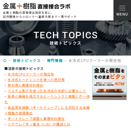
金属と樹脂の直接接合技術を核に、
試作開発から小ロット～量産生産まで一貫サポート
TECH TOPICS
技術トピックス
技術トピックス
専門情報
水冷式CPUクーラーの現在地
■注目の技術トピックス
»
水冷式CPUクーラーの現在地
»
水冷式ヒートシンクを使った熱対策
»
熱対策と異種材料接合
»
ペルチェ素子を使った水冷式の冷却に必要なこと
»
放熱と絶縁を両立するヒートシンクと樹脂との一体
化
»
高圧蒸気滅菌（オートクレーブ）にも対応する金属
＋樹脂の直接接合
»
オートクレーブ滅菌と異種材料接合
»
リチウムイオン電池（LIB）の構造とは