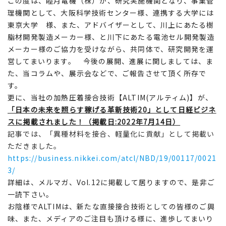
この度は、睦月電機（株）が、研究実施機関となり、事業管
理機関として、大阪科学技術センター様、連携する大学には
東京大学 様、また、アドバイザーとして、川上にあたる樹
脂材開発製造メーカー様、と川下にあたる電池セル開発製造
メーカー様のご協力を受けながら、共同体で、研究開発を運
営してまいります。 今後の展開、進展に関しましては、ま
た、当コラムや、展示会などで、ご報告させて頂く所存で
す。
更に、当社の加熱圧着接合技術【ALTIM(アルティム)】が、
「日本の未来を照らす稼げる革新技術20」として日経ビジネ
スに掲載されました！（掲載日:2022年7月14日）
記事では、「異種材料を接合、軽量化に貢献」として掲載い
ただきました。
https://business.nikkei.com/atcl/NBD/19/00117/0021
3/
詳細は、メルマガ、Vol.12に掲載して居りますので、是非ご
一読下さい。
お陰様でALTIMは、新たな直接接合技術としての皆様のご興
味、また、メディアのご注目も頂ける様に、進歩してまいり