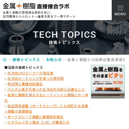
金属と樹脂の直接接合技術を核に、
試作開発から小ロット～量産生産まで一貫サポート
TECH TOPICS
技術トピックス
技術トピックス
お知らせ
金属と樹脂との加熱圧着直接接合技術
■注目の技術トピックス
»
水冷式CPUクーラーの現在地
»
水冷式ヒートシンクを使った熱対策
»
熱対策と異種材料接合
»
ペルチェ素子を使った水冷式の冷却に必要なこと
»
放熱と絶縁を両立するヒートシンクと樹脂との一体
化
»
高圧蒸気滅菌（オートクレーブ）にも対応する金属
＋樹脂の直接接合
»
オートクレーブ滅菌と異種材料接合
»
リチウムイオン電池（LIB）の構造とは