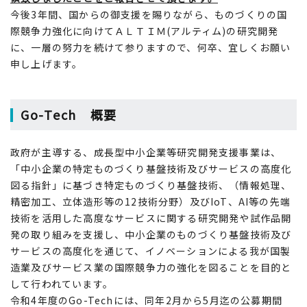
今後3年間、国からの御支援を賜りながら、ものづくりの国
際競争力強化に向けてＡＬＴＩＭ(アルティム)の研究開発
に、一層の努力を続けて参りますので、何卒、宜しくお願い
申し上げます。
Go-Tech 概要
政府が主導する、成長型中小企業等研究開発支援事業は、
「中小企業の特定ものづくり基盤技術及びサービスの高度化
図る指針」に基づき特定ものづくり基盤技術、（情報処理、
精密加工、立体造形等の12技術分野）及びIoT、AI等の先端
技術を活用した高度なサービスに関する研究開発や試作品開
発の取り組みを支援し、中小企業のものづくり基盤技術及び
サービスの高度化を通じて、イノベーションによる我が国製
造業及びサービス業の国際競争力の強化を図ることを目的と
して行われています。
令和4年度のGo-Techには、同年2月から5月迄の公募期間