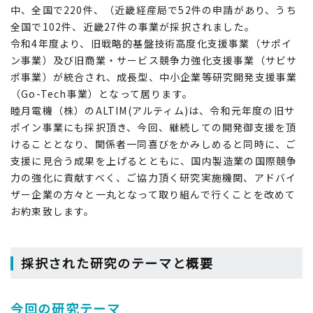
中、全国で220件、（近畿経産局で52件の申請があり、うち
全国で102件、近畿27件の事業が採択されました。
令和4年度より、旧戦略的基盤技術高度化支援事業（サポイ
ン事業）及び旧商業・サービス競争力強化支援事業（サビサ
ポ事業）が統合され、成長型、中小企業等研究開発支援事業
（Go-Tech事業）となって居ります。
睦月電機（株）のALTIM(アルティム)は、令和元年度の旧サ
ポイン事業にも採択頂き、今回、継続しての開発御支援を頂
けることとなり、関係者一同喜びをかみしめると同時に、ご
支援に見合う成果を上げるとともに、国内製造業の国際競争
力の強化に貢献すべく、ご協力頂く研究実施機関、アドバイ
ザー企業の方々と一丸となって取り組んで行くことを改めて
お約束致します。
採択された研究のテーマと概要
今回の研究テーマ