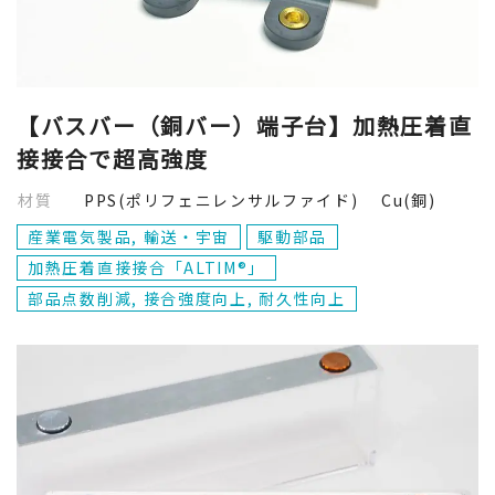
耐久性向上
真鍮
各種メッキ
閉じる
【バスバー（銅バー）端子台】加熱圧着直
各種金属
接接合で超高強度
材質
PPS(ポリフェニレンサルファイド) Cu(銅)
Ti(チタン)
産業電気製品, 輸送・宇宙
駆動部品
加熱圧着直接接合「ALTIM®」
Cu(銅)
部品点数削減, 接合強度向上, 耐久性向上
閉じる