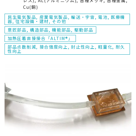
レス), AL(アルミニウム), 各種メッキ, 各種金属,
Cu(銅)
民生電気製品, 産業電気製品, 輸送・宇宙, 電池, 医療機
器, 住宅設備・建材, その他
樹脂から探す
意匠部品, 構造部品, 機能部品, 駆動部品
加熱圧着直接接合「ALTIM®」
CFRTP(熱可塑性CFRP)
部品点数削減, 接合強度向上, 封止性向上, 軽量化, 耐久
性向上
PP(ポリプロピレン)
PC(ポリカーボネート)
PPS(ポリフェニレンサルファイド)
製品付加特性から探す
PA(ポリアミド、ナイロン)
部品点数削減
ABS(アクリロニトリル・ブタジエン・スチレン)
接合強度向上
業界から探す