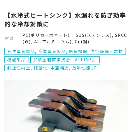
エラストマー系樹脂
民生電気製品
封止性向上
【水冷式ヒートシンク】水漏れを防ぎ効率
用途から探す
PBT(ポリブチレンテレフタレート)
的な冷却対策に
産業電気製品
軽量化
意匠部品
接合方式から探す
PC(ポリカーボネート) SUS(ステンレス), SPCC
材質
POM(ポリアセタール)
輸送・宇宙
小型化
(鉄), AL(アルミニウム), Cu(銅)
構造部品
加熱圧着直接接合「ALTIM®」
民生電気製品, 産業電気製品, 医療機器, 住宅設備・建材
PEEK(ポリエーテルエーテルケトン)
電池
高意匠性
機能部品
加熱圧着直接接合「ALTIM®」
機能部品
インサート成形接合
封止性向上, 軽量化, 中空構造, 放熱性能UP
医療機器
ウェアラブル
金属から探す
駆動部品
閉じる
住宅設備・建材
中空構造
SUS(ステンレス)
閉じる
その他
フィルム接合
SPCC(鉄)
放熱性能UP
AL(アルミニウム)
閉じる