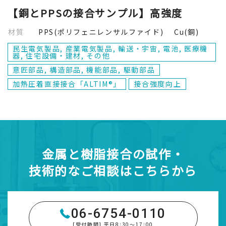
【銅とPPSの接合サンプル】高強度
材質
PPS(ポリフェニレンサルファイド) Cu(銅)
民生電気製品, 産業電気製品, 輸送・宇宙, 電池, 医療機
器, 住宅設備・建材, その他
意匠部品, 構造部品, 機能部品, 駆動部品
加熱圧着直接接合「ALTIM®」
接合強度向上
金属と樹脂接合の試作・
技術的なご相談はこちらから
06-6754-0110
[受付時間] 平日8:30～17:00