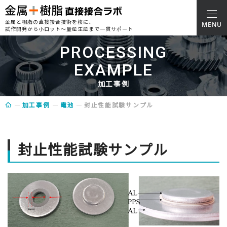
金属と樹脂の直接接合技術を核に、
試作開発から小ロット～量産生産まで一貫サポート
PROCESSING
EXAMPLE
加工事例
加工事例
電池
封止性能試験サンプル
封止性能試験サンプル