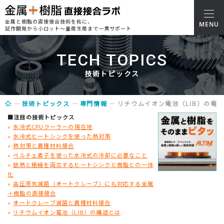
金属と樹脂の直接接合技術を核に、
試作開発から小ロット～量産生産まで一貫サポート
TECH TOPICS
技術トピックス
技術トピックス
専門情報
リチウムイオン電池（LIB）の電
■注目の技術トピックス
»
水冷式CPUクーラーの現在地
»
水冷式ヒートシンクを使った熱対策
»
熱対策と異種材料接合
»
ペルチェ素子を使った水冷式の冷却に必要なこと
»
放熱と絶縁を両立するヒートシンクと樹脂との一体
化
»
高圧蒸気滅菌（オートクレーブ）にも対応する金属
＋樹脂の直接接合
»
オートクレーブ滅菌と異種材料接合
»
リチウムイオン電池（LIB）の構造とは