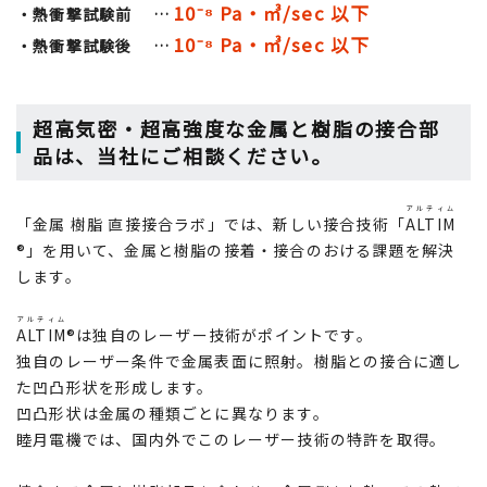
10⁻⁸ Pa・㎥/sec 以下
・熱衝撃試験前 …
10⁻⁸ Pa・㎥/sec 以下
・熱衝撃試験後 …
超高気密・超高強度な金属と樹脂の接合部
品は、当社にご相談ください。
アルティム
「金属 樹脂 直接接合ラボ」では、新しい接合技術「
ALTIM
®」を用いて、金属と樹脂の接着・接合のおける課題を解決
します。
アルティム
ALTIM
®は独自のレーザー技術がポイントです。
独自のレーザー条件で金属表面に照射。樹脂との接合に適し
た凹凸形状を形成します。
凹凸形状は金属の種類ごとに異なります。
睦月電機では、国内外でこのレーザー技術の特許を取得。