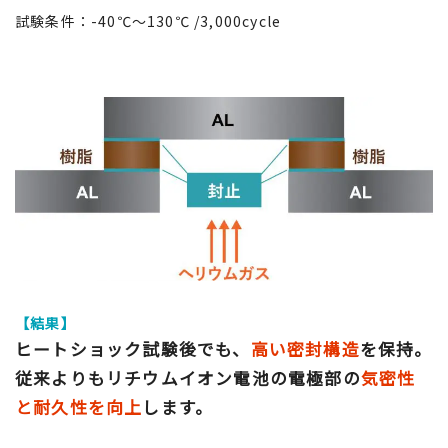
試験条件：-40℃～130℃ /3,000cycle
【結果】
ヒートショック試験後でも、
高い密封構造
を保持。
従来よりもリチウムイオン電池の電極部の
気密性
と耐久性を向上
します。