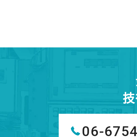
技
06-675