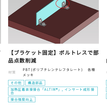
ず
【ブラケット固定】ボルトレスで部
品点数削減
PBT(ポリブチレンテレフタレート) 各種
材質
メッキ
その他
構造部品
加熱圧着直接接合「ALTIM®」, インサート成形接
合
接合強度向上