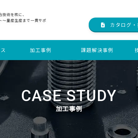
合技術を核に、
ト～量産生産まで一貫サポ
カタログ・
ビス
加工事例
課題解決事例
サービス
サービス
CASE STUDY
加工事例