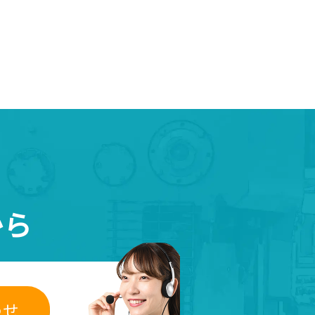
・
から
わせ