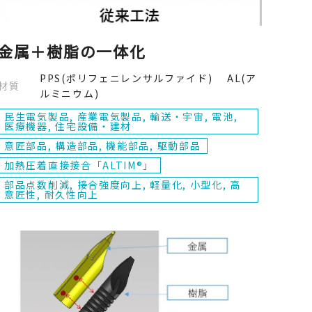
金属＋樹脂の一体化
PPS(ポリフェニレンサルファイド) AL(ア
材質
ルミニウム)
民生電気製品, 産業電気製品, 輸送・宇宙, 電池,
医療機器, 住宅設備・建材
意匠部品, 構造部品, 機能部品, 駆動部品
加熱圧着直接接合「ALTIM®」
部品点数削減, 接合強度向上, 軽量化, 小型化, 高
意匠性, 耐久性向上