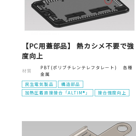
【PC用蓋部品】 熱カシメ不要で強
度向上
PBT(ポリブチレンテレフタレート) 各種
材質
金属
民生電気製品
構造部品
加熱圧着直接接合「ALTIM®」
接合強度向上