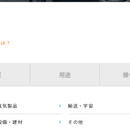
とは？
質
用途
接
電気製品
輸送・宇宙
設備・建材
その他