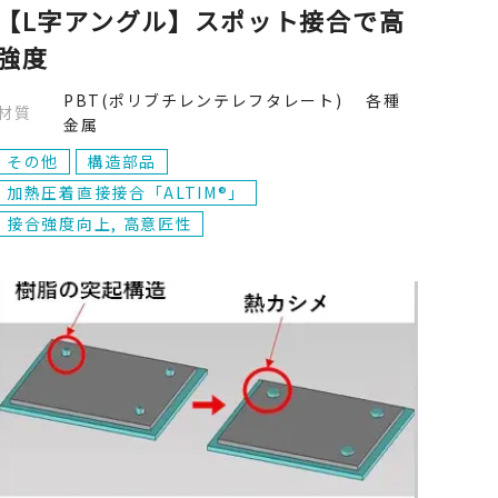
【L字アングル】スポット接合で高
強度
PBT(ポリブチレンテレフタレート) 各種
材質
金属
その他
構造部品
加熱圧着直接接合「ALTIM®」
接合強度向上, 高意匠性