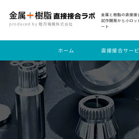
金属と樹脂の直接接
試作開発から小ロッ
produced by 睦月電機株式会社
ート
ホーム
直接接合サー
加熱圧着直接接合
インサート成形接合