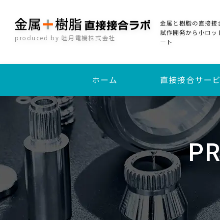
金属と樹脂の直接接
試作開発から小ロッ
produced by 睦月電機株式会社
ート
ホーム
直接接合サー
加熱圧着直接接合
インサート成形接合
PR