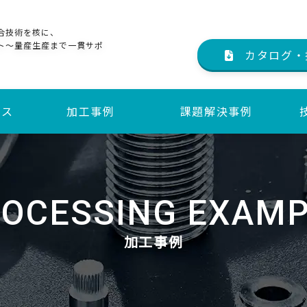
合技術を核に、
ト～量産生産まで一貫サポ
カタログ・
ビス
加工事例
課題解決事例
サービス
サービス
OCESSING EXAM
加工事例