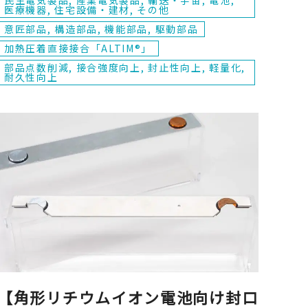
医療機器, 住宅設備・建材, その他
意匠部品, 構造部品, 機能部品, 駆動部品
加熱圧着直接接合「ALTIM®」
部品点数削減, 接合強度向上, 封止性向上, 軽量化,
耐久性向上
【角形リチウムイオン電池向け封口