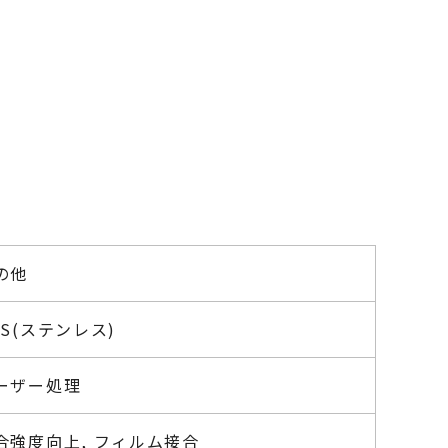
の他
US(ステンレス)
ーザー処理
合強度向上, フィルム接合