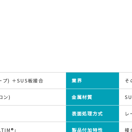
プ) ＋SUS板接合
業界
そ
ロン)
金属材質
S
表面処理方式
レ
TIM®」
製品付加特性
接