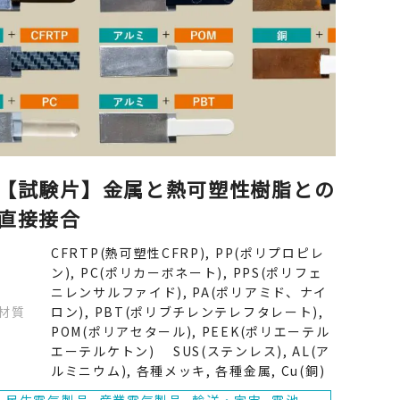
【試験片】金属と熱可塑性樹脂との
直接接合
CFRTP(熱可塑性CFRP), PP(ポリプロピレ
ン), PC(ポリカーボネート), PPS(ポリフェ
ニレンサルファイド), PA(ポリアミド、ナイ
材質
ロン), PBT(ポリブチレンテレフタレート),
POM(ポリアセタール), PEEK(ポリエーテル
エーテルケトン) SUS(ステンレス), AL(ア
ルミニウム), 各種メッキ, 各種金属, Cu(銅)
民生電気製品, 産業電気製品, 輸送・宇宙, 電池,