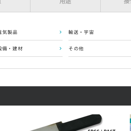
質
用途
接
電気製品
輸送・宇宙
設備・建材
その他