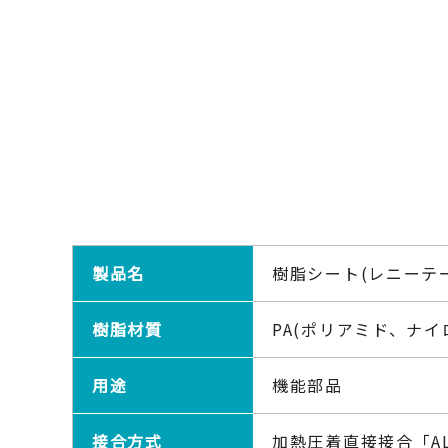
製品名
樹脂シート(レニーテー
樹脂材質
PA(ポリアミド、ナイ
用途
機能部品
接合方式
加熱圧着直接接合「AL