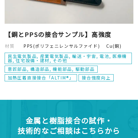
【銅とPPSの接合サンプル】高強度
材質
PPS(ポリフェニレンサルファイド) Cu(銅)
民生電気製品, 産業電気製品, 輸送・宇宙, 電池, 医療機
器, 住宅設備・建材, その他
意匠部品, 構造部品, 機能部品, 駆動部品
加熱圧着直接接合「ALTIM®」
接合強度向上
金属と樹脂接合の試作・
技術的なご相談はこちらから