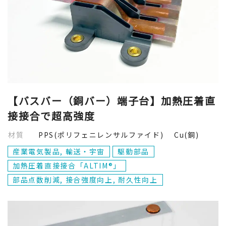
Ti(チタン)
Cu(銅)
閉じる
【バスバー（銅バー）端子台】加熱圧着直
接接合で超高強度
材質
PPS(ポリフェニレンサルファイド) Cu(銅)
産業電気製品, 輸送・宇宙
駆動部品
加熱圧着直接接合「ALTIM®」
部品点数削減, 接合強度向上, 耐久性向上