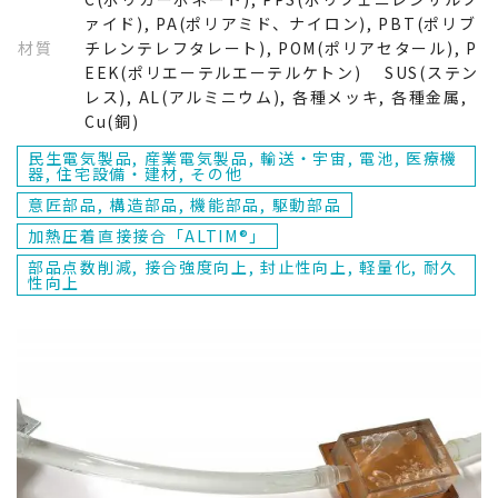
PP(ポリプロピレン)
ァイド), PA(ポリアミド、ナイロン), PBT(ポリブ
材質
チレンテレフタレート), POM(ポリアセタール), P
PC(ポリカーボネート)
EEK(ポリエーテルエーテルケトン) SUS(ステン
レス), AL(アルミニウム), 各種メッキ, 各種金属,
Cu(銅)
PPS(ポリフェニレンサルファイド)
製品付加特性から探す
民生電気製品, 産業電気製品, 輸送・宇宙, 電池, 医療機
器, 住宅設備・建材, その他
PA(ポリアミド、ナイロン)
部品点数削減
意匠部品, 構造部品, 機能部品, 駆動部品
加熱圧着直接接合「ALTIM®」
ABS(アクリロニトリル・ブタジエン・スチレン)
接合強度向上
業界から探す
部品点数削減, 接合強度向上, 封止性向上, 軽量化, 耐久
性向上
エラストマー系樹脂
民生電気製品
封止性向上
用途から探す
PBT(ポリブチレンテレフタレート)
産業電気製品
軽量化
意匠部品
接合方式から探す
POM(ポリアセタール)
輸送・宇宙
小型化
構造部品
加熱圧着直接接合「ALTIM®」