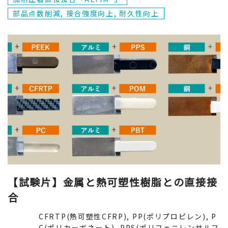
部品点数削減, 接合強度向上, 耐久性向上
樹脂から探す
【試験片】金属と熱可塑性樹脂との直接接
合
CFRTP(熱可塑性CFRP)
CFRTP(熱可塑性CFRP), PP(ポリプロピレン), P
C(ポリカーボネート), PPS(ポリフェニレンサルフ