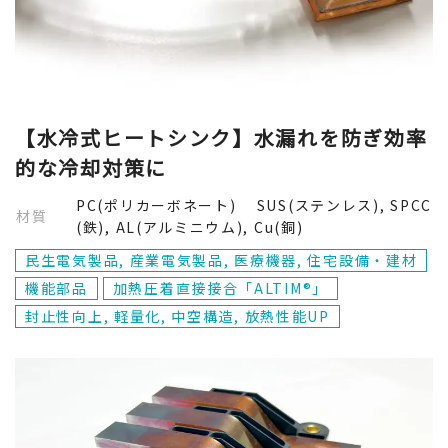
PEEK(ポリエーテルエーテルケトン)
電池
高意匠性
機能部品
インサート成形接合
医療機器
ウェアラブル
金属から探す
駆動部品
閉じる
住宅設備・建材
中空構造
SUS(ステンレス)
【水冷式ヒートシンク】水漏れを防ぎ効率
閉じる
的な冷却対策に
その他
フィルム接合
SPCC(鉄)
PC(ポリカーボネート) SUS(ステンレス), SPCC
材質
(鉄), AL(アルミニウム), Cu(銅)
放熱性能UP
AL(アルミニウム)
閉じる
民生電気製品, 産業電気製品, 医療機器, 住宅設備・建材
機能部品
加熱圧着直接接合「ALTIM®」
耐久性向上
真鍮
封止性向上, 軽量化, 中空構造, 放熱性能UP
各種メッキ
閉じる
各種金属