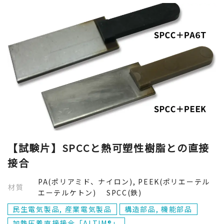
【試験片】SPCCと熱可塑性樹脂との直接
接合
PA(ポリアミド、ナイロン), PEEK(ポリエーテル
材質
エーテルケトン) SPCC(鉄)
民生電気製品, 産業電気製品
構造部品, 機能部品
加熱圧着直接接合「ALTIM®」