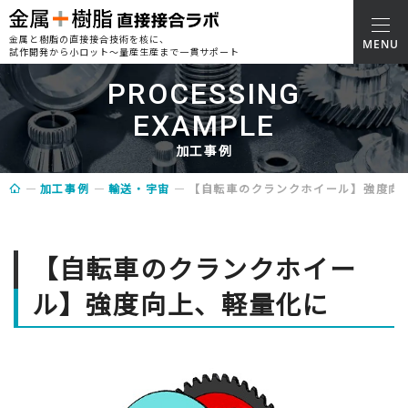
金属と樹脂の直接接合技術を核に、
試作開発から小ロット～量産生産まで一貫サポート
PROCESSING
EXAMPLE
加工事例
加工事例
輸送・宇宙
【自転車のクランクホイール】強度向
【自転車のクランクホイー
ル】強度向上、軽量化に