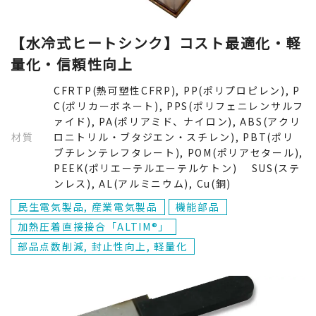
【水冷式ヒートシンク】コスト最適化・軽
量化・信頼性向上
CFRTP(熱可塑性CFRP), PP(ポリプロピレン), P
C(ポリカーボネート), PPS(ポリフェニレンサルフ
ァイド), PA(ポリアミド、ナイロン), ABS(アクリ
材質
ロニトリル・ブタジエン・スチレン), PBT(ポリ
ブチレンテレフタレート), POM(ポリアセタール),
PEEK(ポリエーテルエーテルケトン) SUS(ステ
ンレス), AL(アルミニウム), Cu(銅)
民生電気製品, 産業電気製品
機能部品
加熱圧着直接接合「ALTIM®」
部品点数削減, 封止性向上, 軽量化