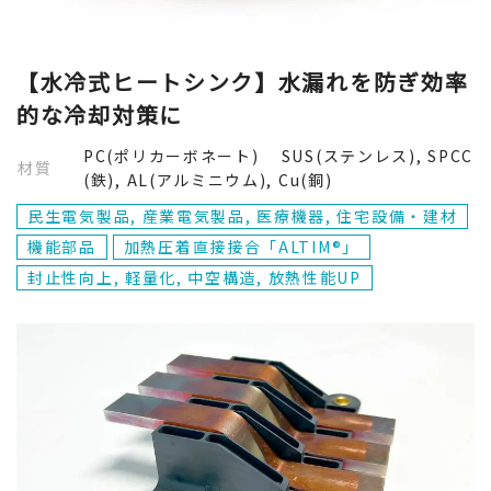
機能部品
インサート成形接合
医療機器
ウェアラブル
金属から探す
駆動部品
【水冷式ヒートシンク】水漏れを防ぎ効率
閉じる
住宅設備・建材
中空構造
SUS(ステンレス)
的な冷却対策に
閉じる
PC(ポリカーボネート) SUS(ステンレス), SPCC
その他
フィルム接合
SPCC(鉄)
材質
(鉄), AL(アルミニウム), Cu(銅)
民生電気製品, 産業電気製品, 医療機器, 住宅設備・建材
放熱性能UP
AL(アルミニウム)
閉じる
機能部品
加熱圧着直接接合「ALTIM®」
封止性向上, 軽量化, 中空構造, 放熱性能UP
耐久性向上
真鍮
各種メッキ
閉じる
各種金属
Ti(チタン)