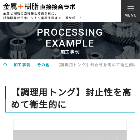
金属と樹脂の直接接合技術を核に、
試作開発から小ロット～量産生産まで一貫サポート
PROCESSING
EXAMPLE
加工事例
加工事例
その他
【調理用トング】封止性を高めて衛生的に
【調理用トング】封止性を高
めて衛生的に