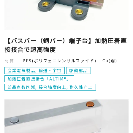
Cu(銅)
閉じる
【バスバー（銅バー）端子台】加熱圧着直
接接合で超高強度
材質
PPS(ポリフェニレンサルファイド) Cu(銅)
産業電気製品, 輸送・宇宙
駆動部品
加熱圧着直接接合「ALTIM®」
部品点数削減, 接合強度向上, 耐久性向上