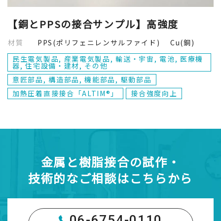
【銅とPPSの接合サンプル】高強度
材質
PPS(ポリフェニレンサルファイド) Cu(銅)
民生電気製品, 産業電気製品, 輸送・宇宙, 電池, 医療機
器, 住宅設備・建材, その他
意匠部品, 構造部品, 機能部品, 駆動部品
加熱圧着直接接合「ALTIM®」
接合強度向上
金属と樹脂接合の試作・
技術的なご相談はこちらから
06-6754-0110