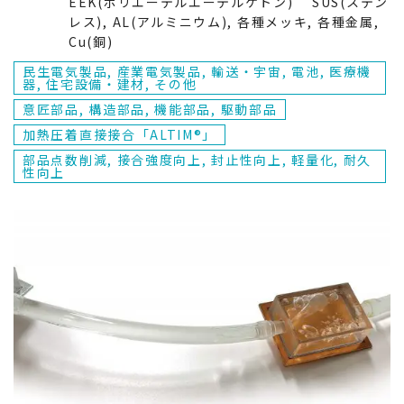
EEK(ポリエーテルエーテルケトン) SUS(ステン
レス), AL(アルミニウム), 各種メッキ, 各種金属,
PC(ポリカーボネート)
Cu(銅)
民生電気製品, 産業電気製品, 輸送・宇宙, 電池, 医療機
PPS(ポリフェニレンサルファイド)
器, 住宅設備・建材, その他
製品付加特性から探す
意匠部品, 構造部品, 機能部品, 駆動部品
PA(ポリアミド、ナイロン)
部品点数削減
加熱圧着直接接合「ALTIM®」
部品点数削減, 接合強度向上, 封止性向上, 軽量化, 耐久
性向上
ABS(アクリロニトリル・ブタジエン・スチレン)
接合強度向上
業界から探す
エラストマー系樹脂
民生電気製品
封止性向上
用途から探す
PBT(ポリブチレンテレフタレート)
産業電気製品
軽量化
意匠部品
接合方式から探す
POM(ポリアセタール)
輸送・宇宙
小型化
構造部品
加熱圧着直接接合「ALTIM®」
PEEK(ポリエーテルエーテルケトン)
電池
高意匠性