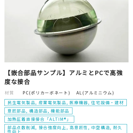
【嵌合部品サンプル】アルミとPCで高強
度な接合
材質
PC(ポリカーボネート) AL(アルミニウム)
民生電気製品, 産業電気製品, 医療機器, 住宅設備・建材
意匠部品, 構造部品, 機能部品
加熱圧着直接接合「ALTIM®」
部品点数削減, 接合強度向上, 高意匠性, 中空構造, 耐久
性向上