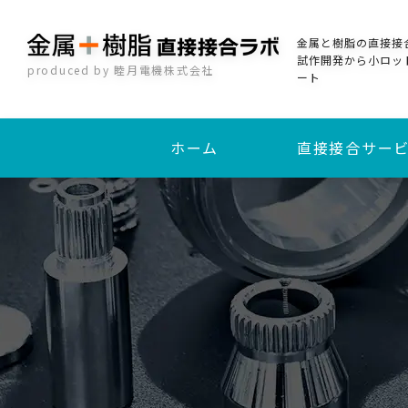
金属と樹脂の直接接
試作開発から小ロッ
produced by 睦月電機株式会社
ート
ホーム
直接接合サー
加熱圧着直接接合
インサート成形接合