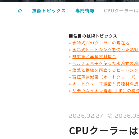
技術トピックス
専門情報
CPUクーラー
■注目の技術トピックス
»
水冷式CPUクーラーの現在地
»
水冷式ヒートシンクを使った熱対
»
熱対策と異種材料接合
»
ペルチェ素子を使った水冷式の冷
»
放熱と絶縁を両立するヒートシン
»
高圧蒸気滅菌（オートクレーブ）
»
オートクレーブ滅菌と異種材料接
»
リチウムイオン電池（LIB）の構
2026.02.27
2026.0
CPUクーラー