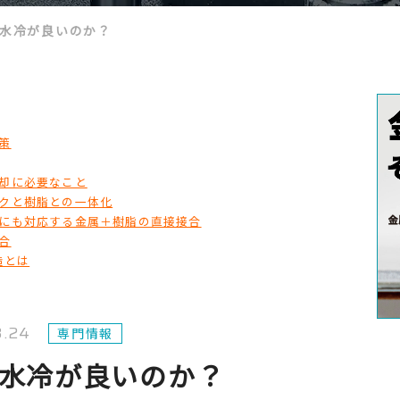
は水冷が良いのか？
策
却に必要なこと
クと樹脂との一体化
にも対応する金属＋樹脂の直接接合
合
造とは
3.24
専門情報
は水冷が良いのか？