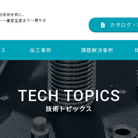
合技術を核に、
ト～量産生産まで一貫サポ
カタログ・
ビス
加工事例
課題解決事例
サービス
サービス
TECH TOPICS
技術トピックス