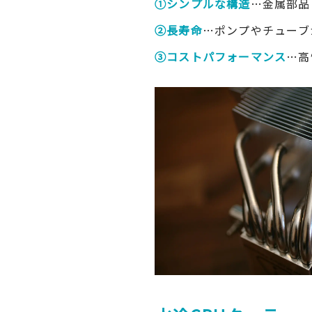
①シンプルな構造
…金属部品
②長寿命
…ポンプやチューブ
③コストパフォーマンス
…高