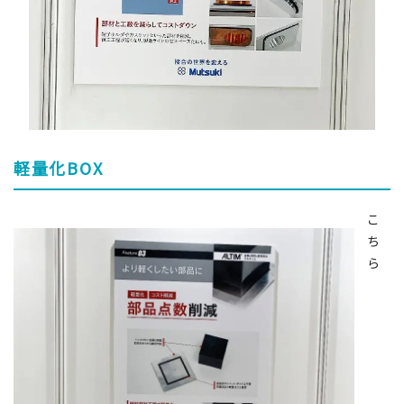
軽量化BOX
こ
ち
ら