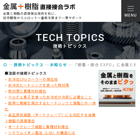
金属と樹脂の直接接合技術を核に、
試作開発から小ロット～量産生産まで一貫サポート
TECH TOPICS
技術トピックス
技術トピックス
お知らせ
「接着・接合 EXPO」に金属と
■注目の技術トピックス
»
水冷式CPUクーラーの現在地
»
水冷式ヒートシンクを使った熱対策
»
熱対策と異種材料接合
»
ペルチェ素子を使った水冷式の冷却に必要なこと
»
放熱と絶縁を両立するヒートシンクと樹脂との一体
化
»
高圧蒸気滅菌（オートクレーブ）にも対応する金属
＋樹脂の直接接合
»
オートクレーブ滅菌と異種材料接合
»
リチウムイオン電池（LIB）の構造とは