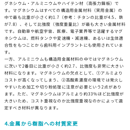
グネシウム・アルミニウムやハイテン材（高張力鋼板）で
す。マグネシウムはすべての構造用金属材料（実用金属）の
中で最も比重が小さく約1.7（参考：チタンの比重が4.5、鉄
が7.8）、そして比強度（強度重量比）が最も大きい金属材料
です。自動車や航空宇宙、医療、電子業界等で活躍するマグ
ネシウムは、燃料タンクや変速機・減速機、あるいは生体適
合性をもつことから歯科用インプラントにも使用されていま
す。
一方、アルミニウムも構造用金属材料の中ではマグネシウム
に次いで2番目に比重が小さく約2.7、比強度も非常に大きい
材料になります。マグネシウムの欠点として、①アルミより
コストが高くなってしまう、②高酸素濃度の環境では発火し
やすいため加工や切り粉処理に注意が必要という2点があり
ます。ただ、マグネシウムはアルミより約33％ほど比強度が
大きいため、コスト重視なのか比強度重視なのかによって選
定すべき材料が異なります。
4.金属から樹脂への材質変更