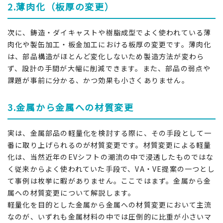
2.薄肉化（板厚の変更）
次に、鋳造・ダイキャストや樹脂成型でよく使われている薄
肉化や製缶加工・板金加工における板厚の変更です。薄肉化
は、部品構造がほとんど変化しないため製造方法が変わら
ず、設計の手間が大幅に削減できます。また、部品の弱点や
課題が事前に分かる、かつ効果も小さくありません。
3.金属から金属への材質変更
実は、金属部品の軽量化を検討する際に、その手段として一
番に取り上げられるのが材質変更です。材質変更による軽量
化は、当然近年のEVシフトの潮流の中で浸透したものではな
く従来からよく使われていた手段で、VA・VE提案の一つとし
て事例は枚挙に暇がありません。ここではまず。金属から金
属への材質変更について解説します。
軽量化を目的とした金属から金属への材質変更において主流
なのが、いずれも金属材料の中では圧倒的に比重が小さいマ