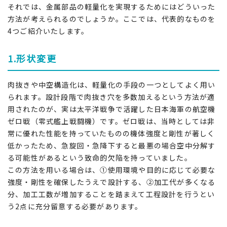
それでは、金属部品の軽量化を実現するためにはどういった
方法が考えられるのでしょうか。ここでは、代表的なものを
4つご紹介いたします。
1.形状変更
肉抜きや中空構造化は、軽量化の手段の一つとしてよく用い
られます。設計段階で肉抜き穴を多数加えるという方法が適
用されたのが、実は太平洋戦争で活躍した日本海軍の航空機
ゼロ戦（零式艦上戦闘機）です。ゼロ戦は、当時としては非
常に優れた性能を持っていたものの機体強度と剛性が著しく
低かったため、急旋回・急降下すると最悪の場合空中分解す
る可能性があるという致命的欠陥を持っていました。
この方法を用いる場合は、①使用環境や目的に応じて必要な
強度・剛性を確保したうえで設計する、②加工代が多くなる
分、加工工数が増加することを踏まえて工程設計を行うとい
う2点に充分留意する必要があります。