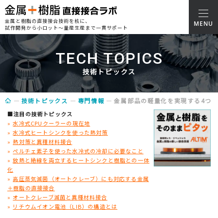
金属と樹脂の直接接合技術を核に、
試作開発から小ロット～量産生産まで一貫サポート
TECH TOPICS
技術トピックス
技術トピックス
専門情報
金属部品の軽量化を実現する4つ
■注目の技術トピックス
»
水冷式CPUクーラーの現在地
»
水冷式ヒートシンクを使った熱対策
»
熱対策と異種材料接合
»
ペルチェ素子を使った水冷式の冷却に必要なこと
»
放熱と絶縁を両立するヒートシンクと樹脂との一体
化
»
高圧蒸気滅菌（オートクレーブ）にも対応する金属
＋樹脂の直接接合
»
オートクレーブ滅菌と異種材料接合
»
リチウムイオン電池（LIB）の構造とは