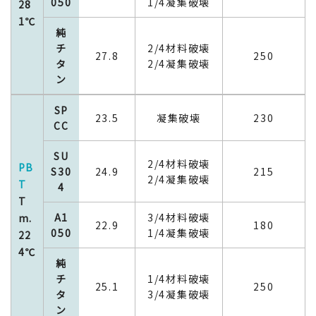
050
1/4凝集破壊
28
1℃
純
チ
2/4材料破壊
27.8
250
タ
2/4凝集破壊
ン
SP
23.5
凝集破壊
230
CC
SU
2/4材料破壊
PB
S30
24.9
215
2/4凝集破壊
T
4
T
A1
3/4材料破壊
m.
22.9
180
050
1/4凝集破壊
22
4℃
純
チ
1/4材料破壊
25.1
250
タ
3/4凝集破壊
ン