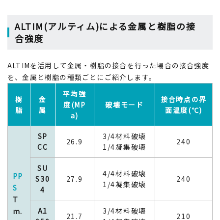
ALTIM(アルティム)による金属と樹脂の接
合強度
ALTIMを活用して金属・樹脂の接合を行った場合の接合強度
を、金属と樹脂の種類ごとにご紹介します。
平均強
樹
金
接合時点の界
度(MP
破壊モード
脂
属
面温度(℃)
a)
SP
3/4材料破壊
26.9
240
CC
1/4凝集破壊
SU
4/4材料破壊
PP
S30
27.9
240
1/4凝集破壊
S
4
T
A1
3/4材料破壊
m.
21.7
210