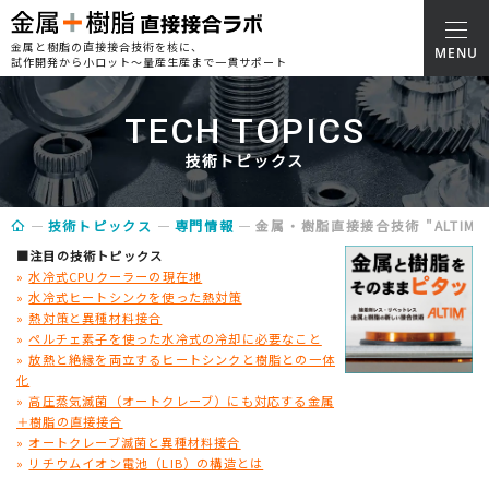
金属と樹脂の直接接合技術を核に、
試作開発から小ロット～量産生産まで一貫サポート
TECH TOPICS
技術トピックス
技術トピックス
専門情報
金属・樹脂直接接合技術 "ALTIM
■注目の技術トピックス
»
水冷式CPUクーラーの現在地
»
水冷式ヒートシンクを使った熱対策
»
熱対策と異種材料接合
»
ペルチェ素子を使った水冷式の冷却に必要なこと
»
放熱と絶縁を両立するヒートシンクと樹脂との一体
化
»
高圧蒸気滅菌（オートクレーブ）にも対応する金属
＋樹脂の直接接合
»
オートクレーブ滅菌と異種材料接合
»
リチウムイオン電池（LIB）の構造とは