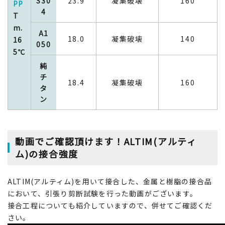
S30
23.9
凝集破壊
160
PP
4
T
m.
A1
18.0
凝集破壊
140
16
050
5℃
純
チ
18.4
凝集破壊
160
タ
ン
動画でご確認頂けます！ALTIM(アルティ
ム)の接合強度
ALTIM(アルティム)を用いて接合した、金属と樹脂の接合品
において、引張り剪断試験を行った動画がございます。
接合工程についても紹介していますので、併せてご確認くだ
さい。