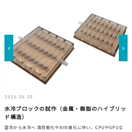
2
2026.06.30
水冷ブロックの試作（金属・樹脂のハイブリッ
ド構造）
り
ど
空冷から水冷へ 高性能化やAIの進化に伴い、CPUやGPUな