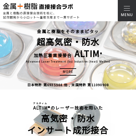
金属と樹脂の直接接合技術を核に、
試作開発から小ロット～量産生産まで一貫サポート
金属と樹脂をそのままピタッ
超高気密・防水
ALTIM
®
加熱圧着直接接合
Advanced Laser Treatment (by) Induction (heat) Method
MORE
日本特許 第6935944 他 , 米国特許 第11090908
アルティム
ALTIM
®のレーザー技術を用いた
高気密・防水
インサート成形接合