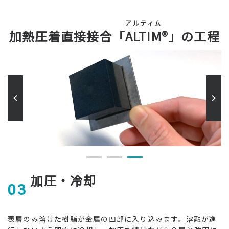
アルティム
加熱圧着直接接合「
ALTIM
®」の工程
を
加圧・冷却
03
導
表層のみ溶けた樹脂が金属の凹部に入り込みます。溶融が進