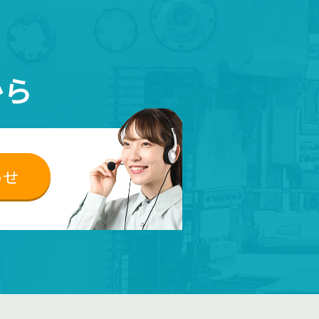
・
から
わせ