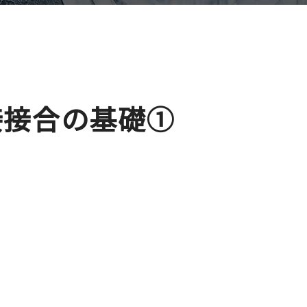
接接合の基礎①