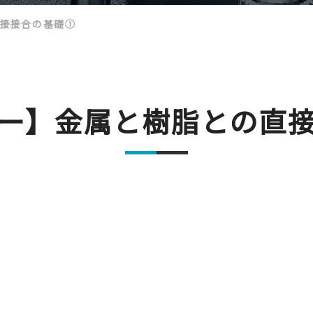
接接合の基礎①
ー】金属と樹脂との直