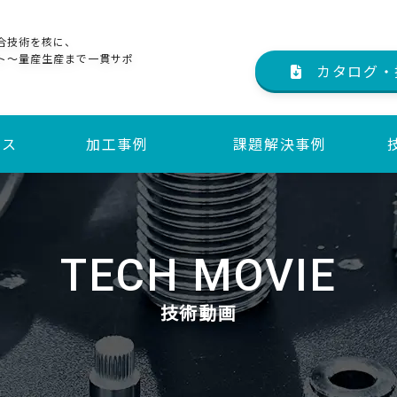
合技術を核に、
ト～量産生産まで一貫サポ
カタログ・
ビス
加工事例
課題解決事例
サービス
サービス
TECH MOVIE
技術動画