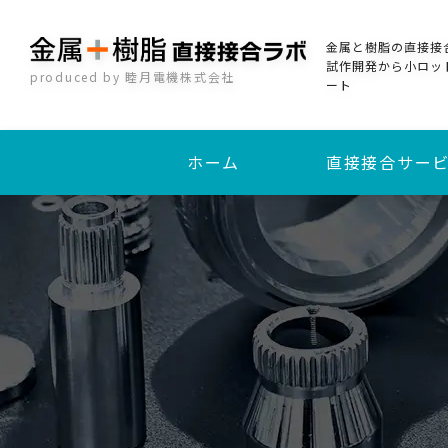
金属と樹脂の直接接
試作開発から小ロッ
produced by 睦月電機株式会社
ート
ホーム
直接接合サー
加熱圧着直接接合
インサート成形接合