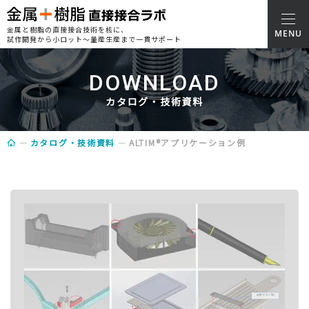
金属と樹脂の直接接合技術を核に、
試作開発から小ロット～量産生産まで一貫サポート
DOWNLOAD
カタログ・技術資料
カタログ・技術資料
ALTIM®アプリケーション例